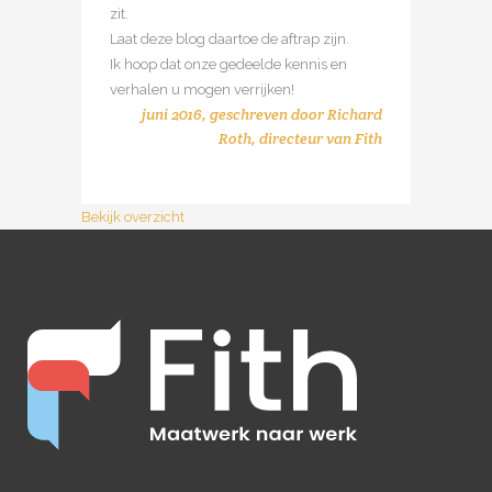
zit.
Laat deze blog daartoe de aftrap zijn.
Ik hoop dat onze gedeelde kennis en
verhalen u mogen verrijken!
juni 2016, geschreven door
Richard
Roth, directeur van Fith
Bekijk overzicht