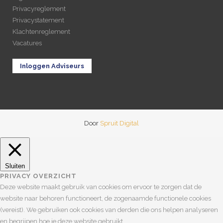
Privacyreglement
Privacystatement
Klachtenreglement
Vacatures
Inloggen Adviseurs
Door
Spruit Digital
Sluiten
PRIVACY OVERZICHT
Deze website maakt gebruik van cookies om ervoor te zorgen dat de
website naar behoren functioneert, de zogenaamde functionele cookies
(vereist). We gebruiken ook cookies van derden die ons helpen analyseren
en begrijpen hoe je deze website gebruikt.
...