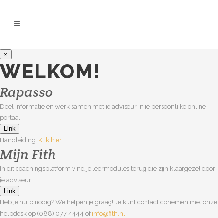
×
WELKOM!
Rapasso
Deel informatie en werk samen met je adviseur in je persoonlijke online
portaal.
Link
Handleiding:
Klik hier
Mijn Fith
In dit coachingsplatform vind je leermodules terug die zijn klaargezet door
je adviseur.
Link
Heb je hulp nodig? We helpen je graag! Je kunt contact opnemen met onze
helpdesk op (088) 077 4444 of
info@fith.nl
.