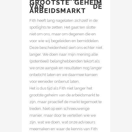
GROOTSTE GEHEIM
VAN DE
ARBEIDSMARKT
Fith heeft lang nagelaten zichzelf in de
spotlights te zetten. Het gaat ten slotte
niet om ons, maar om degenen die en
voor wie wij begeleiden en bemiddelen.
Deze bescheidenheid siert ons echter niet
langer. We doen naar mijn mening alle
(potentieel) belanghebbenden tekort als
we onze aanpak en resultaten nog langer
onbelicht laten en we daarmee kansen
voor eenieder onbenut laten.
Het is dus tijd als Fith niet langer het
grootste geheim van de arbeidsmarkt te
zijn, maar proactief de markt tegemoet te
treden. Niet op een schreeuwerige
manier, maar door te vertellen wie we
zijn, wat we doen, wat onze adviseurs
meemaken en waar de kennis van Fith