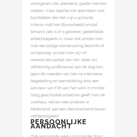
werkgevers die, allereerst, goede mensen
zoeken, maar daarbij ook openstaan voor
kandidaten die niet 1 op 1 op harde
criteria matchen Bijvoorbeeld omdat
iemand ziek is of is geweest, gedeeltelijk
arbeidsbeperkt is, maar ook omdat men
over eenzijdige werkervaring beschikt of,
simpelweg, omdat men 45+ is?
Hoewel een aantal van hen zeker als
zelfstandig professional aan de slag kan,
gaan de meesten van hen na intensieve
begeleiding en bemiddeling door een
adviseur van Fith aan het werk in minder
hoog geschoolde arbeid en geeft men de
voorkeur, net als veel anderen in
Nederland, aan een dienstverband boven
zelfstandigheid.
PERSOONLIJKE
AANDACHT
Ook aangaande werk voor minder hoog