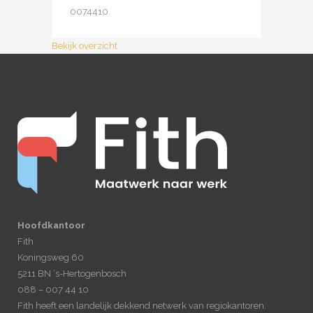
0074410.
Bekijk overzicht
Hoofdkantoor
Fith
Koningsweg 60
5211 BN ‘s-Hertogenbosch
088 – 007 44 10
Fith heeft een landelijk dekkend netwerk van regiokantoren.