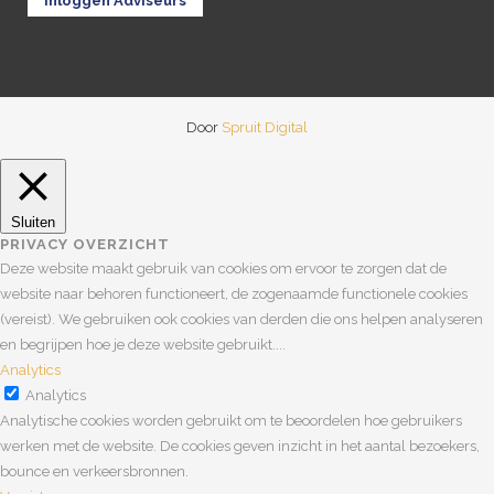
Inloggen Adviseurs
Door
Spruit Digital
Sluiten
PRIVACY OVERZICHT
Deze website maakt gebruik van cookies om ervoor te zorgen dat de
website naar behoren functioneert, de zogenaamde functionele cookies
(vereist). We gebruiken ook cookies van derden die ons helpen analyseren
en begrijpen hoe je deze website gebruikt.
...
Analytics
Analytics
Analytische cookies worden gebruikt om te beoordelen hoe gebruikers
werken met de website. De cookies geven inzicht in het aantal bezoekers,
bounce en verkeersbronnen.