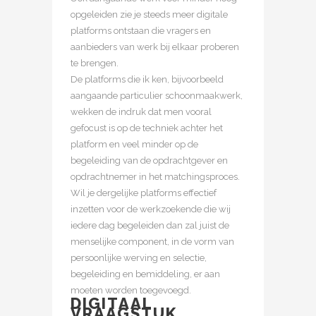
opgeleiden zie je steeds meer digitale
platforms ontstaan die vragers en
aanbieders van werk bij elkaar proberen
te brengen.
De platforms die ik ken, bijvoorbeeld
aangaande particulier schoonmaakwerk,
wekken de indruk dat men vooral
gefocust is op de techniek achter het
platform en veel minder op de
begeleiding van de opdrachtgever en
opdrachtnemer in het matchingsproces.
Wil je dergelijke platforms effectief
inzetten voor de werkzoekende die wij
iedere dag begeleiden dan zal juist de
menselijke component, in de vorm van
persoonlijke werving en selectie,
begeleiding en bemiddeling, er aan
moeten worden toegevoegd.
DIGITAAL
VRAAGSTUK