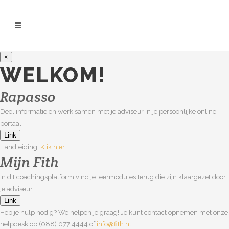
×
WELKOM!
Rapasso
Deel informatie en werk samen met je adviseur in je persoonlijke online
portaal.
Link
Handleiding:
Klik hier
Mijn Fith
In dit coachingsplatform vind je leermodules terug die zijn klaargezet door
je adviseur.
Link
Heb je hulp nodig? We helpen je graag! Je kunt contact opnemen met onze
helpdesk op (088) 077 4444 of
info@fith.nl
.