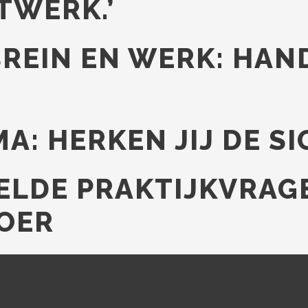
TWERK.’
BREIN EN WERK: HA
E
A: HERKEN JIJ DE S
TELDE PRAKTIJKVRAG
OER