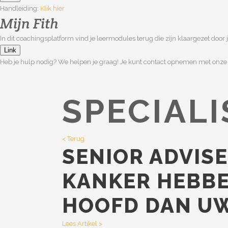
Handleiding:
Klik hier
Mijn Fith
In dit coachingsplatform vind je leermodules terug die zijn klaargezet door j
Link
Heb je hulp nodig? We helpen je graag! Je kunt contact opnemen met onz
SPECIALI
< Terug
SENIOR ADVIS
KANKER HEBBE
HOOFD DAN UW
Lees Artikel >