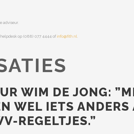
e adviseur.
e helpdesk op (088) 077 4444 of
info@fith.nl
.
SATIES
EUR WIM DE JONG: ”
N WEL IETS ANDERS
V-REGELTJES.”