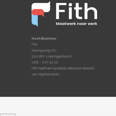
Hoofdkantoor
Fith
Koningsweg 60
5211 BN ‘s-Hertogenbosch
088 – 007 44 10
Fith heeft een landelijk dekkend netwerk
van regiokantoren.