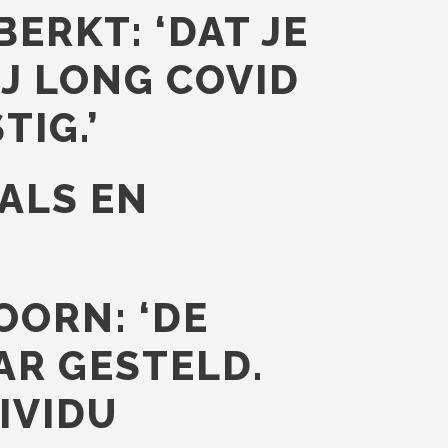
ERKT: ‘DAT JE
IJ LONG COVID
TIG.’
ALS EN
OORN: ‘DE
AR GESTELD.
DIVIDU