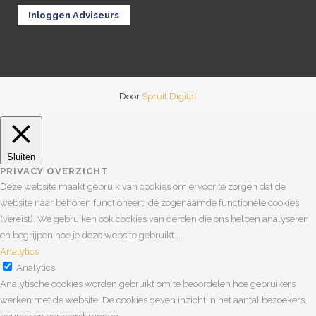
Inloggen Adviseurs
Door
Spruit Digital
Sluiten
PRIVACY OVERZICHT
Deze website maakt gebruik van cookies om ervoor te zorgen dat de
website naar behoren functioneert, de zogenaamde functionele cookies
(vereist). We gebruiken ook cookies van derden die ons helpen analyseren
en begrijpen hoe je deze website gebruikt.
...
Analytics
Analytics
Analytische cookies worden gebruikt om te beoordelen hoe gebruikers
werken met de website. De cookies geven inzicht in het aantal bezoekers,