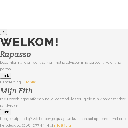
×
WELKOM!
Rapasso
Deel informatie en werk samen met je adviseur in je persoonlijke online
portaal.
Link
Handleiding:
Klik hier
Mijn Fith
In dit coachingsplatform vind je leermodules terug die zijn klaargezet door
je adviseur.
Link
Heb je hulp nodig? We helpen je graag! Je kunt contact opnemen met onze
helpdesk op (088) 077 4444 of
info@fith.nl
.