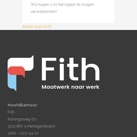
Wij hopen u in het najaar te mogen
verwelkomen!
Bekijk overzicht
Hoofdkantoor
Fith
Koningsweg 60
5211 BN ‘s-Hertogenbosch
088 – 007 44 10