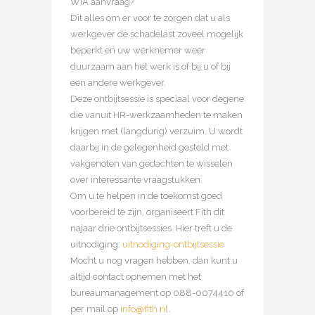
WIA aanvraag?
Dit alles om er voor te zorgen dat u als
werkgever de schadelast zoveel mogelijk
beperkt en uw werknemer weer
duurzaam aan het werk is of bij u of bij
een andere werkgever.
Deze ontbijtsessie is speciaal voor degene
die vanuit HR-werkzaamheden te maken
krijgen met (langdurig) verzuim. U wordt
daarbij in de gelegenheid gesteld met
vakgenoten van gedachten te wisselen
over interessante vraagstukken.
Om u te helpen in de toekomst goed
voorbereid te zijn, organiseert Fith dit
najaar drie ontbijtsessies. Hier treft u de
uitnodiging:
uitnodiging-ontbijtsessie
Mocht u nog vragen hebben, dan kunt u
altijd contact opnemen met het
bureaumanagement op 088-0074410 of
per mail op
info@fith.nl
.