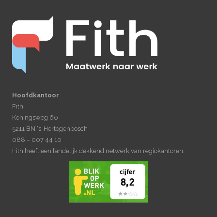
Hoofdkantoor
Fith
Koningsweg 60
5211 BN ‘s-Hertogenbosch
088 – 007 44 10
Fith heeft een landelijk dekkend netwerk van regiokantoren.