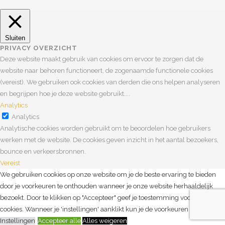
Sluiten
PRIVACY OVERZICHT
Deze website maakt gebruik van cookies om ervoor te zorgen dat de
website naar behoren functioneert, de zogenaamde functionele cookies
(vereist). We gebruiken ook cookies van derden die ons helpen analyseren
en begrijpen hoe je deze website gebruikt.
...
Analytics
Analytics
Analytische cookies worden gebruikt om te beoordelen hoe gebruikers
werken met de website. De cookies geven inzicht in het aantal bezoekers,
bounce en verkeersbronnen.
Vereist
Vereist
We gebruiken cookies op onze website om je de beste ervaring te bieden
Vereiste cookies zorgen ervoor dat de website naar behoren werkt. Deze
door je voorkeuren te onthouden wanneer je onze website herhaaldelijk
cookies zorgen voor basisfunctionaliteiten en veiligheid van de website. Dit
bezoekt. Door te klikken op "Accepteer" geef je toestemming voor alle
gebeurt geheel anoniem.
cookies. Wanneer je 'instellingen' aanklikt kun je de voorkeuren beheren.
OPSLAAN & ACCEPTEREN
Instellingen
Accepteer alle
Alles weigeren