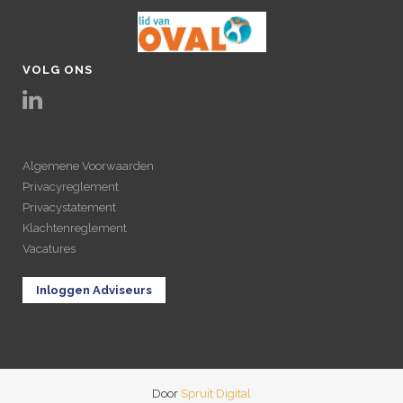
VOLG ONS
Algemene Voorwaarden
Privacyreglement
Privacystatement
Klachtenreglement
Vacatures
Inloggen Adviseurs
Door
Spruit Digital