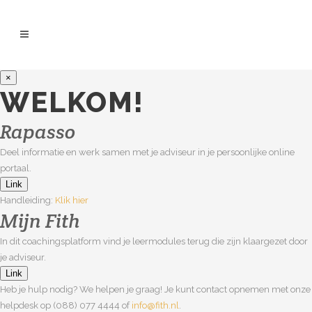
×
WELKOM!
Rapasso
Deel informatie en werk samen met je adviseur in je persoonlijke online
portaal.
Link
Handleiding:
Klik hier
Mijn Fith
In dit coachingsplatform vind je leermodules terug die zijn klaargezet door
je adviseur.
Link
Heb je hulp nodig? We helpen je graag! Je kunt contact opnemen met onze
helpdesk op (088) 077 4444 of
info@fith.nl
.