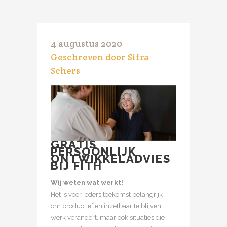
4 augustus 2020
Geschreven door Sifra
Schers
GRATIS
PERSOONLIJK
ONTWIKKELADVIES
BIJ FITH
Wij weten wat werkt!
Het is voor ieders toekomst belangrijk
om productief en inzetbaar te blijven:
werk verandert, maar ook situaties die