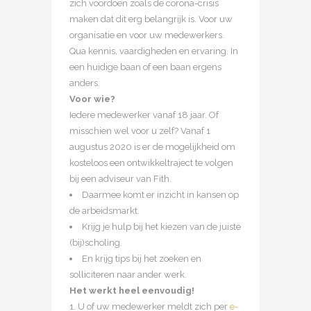
zich voordoen zoals de corona-crisis
maken dat dit erg belangrijk is. Voor uw
organisatie en voor uw medewerkers.
Qua kennis, vaardigheden en ervaring. In
een huidige baan of een baan ergens
anders.
Voor wie?
Iedere medewerker vanaf 18 jaar. Of
misschien wel voor u zelf? Vanaf 1
augustus 2020 is er de mogelijkheid om
kosteloos een ontwikkeltraject te volgen
bij een adviseur van Fith.
Daarmee komt er inzicht in kansen op
de arbeidsmarkt.
Krijg je hulp bij het kiezen van de juiste
(bij)scholing.
En krijg tips bij het zoeken en
solliciteren naar ander werk.
Het werkt heel eenvoudig!
1. U of uw medewerker meldt zich per
e-