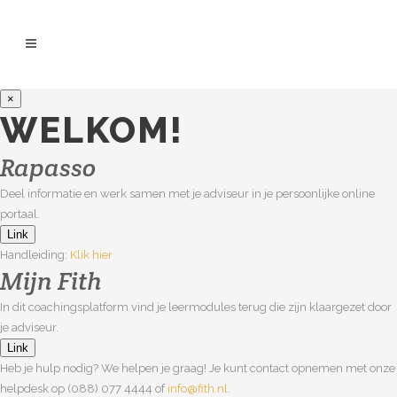
×
WELKOM!
Rapasso
Deel informatie en werk samen met je adviseur in je persoonlijke online
portaal.
Link
Handleiding:
Klik hier
Mijn Fith
In dit coachingsplatform vind je leermodules terug die zijn klaargezet door
je adviseur.
Link
Heb je hulp nodig? We helpen je graag! Je kunt contact opnemen met onze
helpdesk op (088) 077 4444 of
info@fith.nl
.