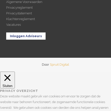
Algemene Voorwaarden
Privacyreglement
Privacystatement
Klachtenreglement
Vacatures
Inloggen Adviseurs
Door
Spruit Digital
Sluiten
PRIVACY OVERZICHT
Deze website maakt gebruik van cookies om ervoor te zorgen dat de
website naar behoren functioneert, de zogenaamde functionele cookies
(vereist). We gebruiken ook cookies van derden die ons helpen analyseren