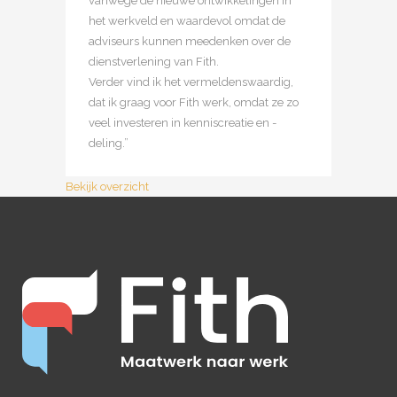
vanwege de nieuwe ontwikkelingen in
het werkveld en waardevol omdat de
adviseurs kunnen meedenken over de
dienstverlening van Fith.
Verder vind ik het vermeldenswaardig,
dat ik graag voor Fith werk, omdat ze zo
veel investeren in kenniscreatie en -
deling.”
Bekijk overzicht