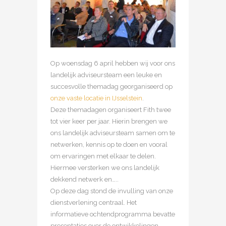
Op woensdag 6 april hebben wij voor ons
landelijk adviseursteam een leuke en
succesvolle themadag georganiseerd op
onze vaste locatie in IJsselstein
.
Deze themadagen organiseert Fith twee
tot vier keer per jaar. Hierin brengen we
ons landelijk adviseursteam samen om te
netwerken, kennis op te doen en vooral
om ervaringen met elkaar te delen.
Hiermee versterken we ons landelijk
dekkend netwerk en…..
Op deze dag stond de invulling van onze
dienstverlening centraal. Het
informatieve ochtendprogramma bevatte
presentaties over de ontwikkelingen