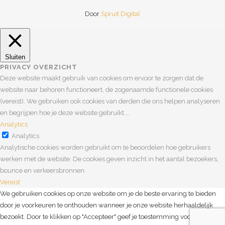
Door
Spruit Digital
Sluiten
PRIVACY OVERZICHT
Deze website maakt gebruik van cookies om ervoor te zorgen dat de
website naar behoren functioneert, de zogenaamde functionele cookies
(vereist). We gebruiken ook cookies van derden die ons helpen analyseren
en begrijpen hoe je deze website gebruikt.
...
Analytics
Analytics
Analytische cookies worden gebruikt om te beoordelen hoe gebruikers
werken met de website. De cookies geven inzicht in het aantal bezoekers,
bounce en verkeersbronnen.
Vereist
Vereist
We gebruiken cookies op onze website om je de beste ervaring te bieden
Vereiste cookies zorgen ervoor dat de website naar behoren werkt. Deze
door je voorkeuren te onthouden wanneer je onze website herhaaldelijk
cookies zorgen voor basisfunctionaliteiten en veiligheid van de website. Dit
bezoekt. Door te klikken op "Accepteer" geef je toestemming voor alle