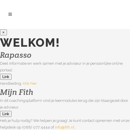
×
WELKOM!
Rapasso
Deel informatie en werk samen met je adviseur in je persoonlijke online
portaal.
Link
Handleiding:
Klik hier
Mijn Fith
In dit coachingsplatform vind je leermodules terug die zijn klaargezet door
je adviseur.
Link
Heb je hulp nodig? We helpen je graag! Je kunt contact opnemen met onze
helpdesk op (088) 077 4444 of
info@fith.nl
.