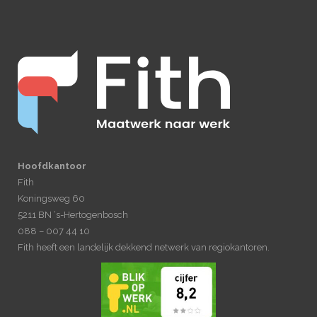
Hoofdkantoor
Fith
Koningsweg 60
5211 BN ‘s-Hertogenbosch
088 – 007 44 10
Fith heeft een landelijk dekkend netwerk van regiokantoren.