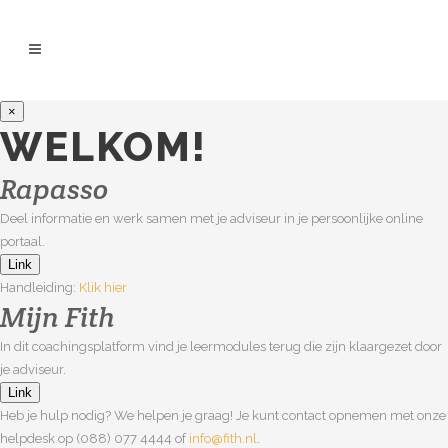
×
WELKOM!
Rapasso
Deel informatie en werk samen met je adviseur in je persoonlijke online
portaal.
Link
Handleiding:
Klik hier
Mijn Fith
In dit coachingsplatform vind je leermodules terug die zijn klaargezet door
je adviseur.
Link
Heb je hulp nodig? We helpen je graag! Je kunt contact opnemen met onze
helpdesk op (088) 077 4444 of
info@fith.nl
.