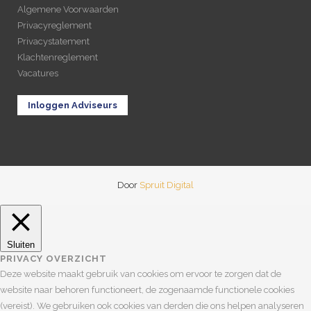
Algemene Voorwaarden
Privacyreglement
Privacystatement
Klachtenreglement
Vacatures
Inloggen Adviseurs
Door
Spruit Digital
Sluiten
PRIVACY OVERZICHT
Deze website maakt gebruik van cookies om ervoor te zorgen dat de
website naar behoren functioneert, de zogenaamde functionele cookies
(vereist). We gebruiken ook cookies van derden die ons helpen analyseren