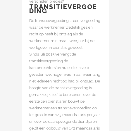
verschillen precies?
TRANSITIEVERGOE
DING
De transitievergoeding is een vergoeding
waar de werknemer wettelijk gezien
recht op heeft bij ontslag als de
werknemer minimaal twee jaar bij de
werkgever in dienst is geweest.
Sinds juli 2015 vervangt de
transitievergoeding de
kantonrechtersformule, die in vele
gevallen wel hoger was, maar waar lang
niet iedereen recht op had bij ontslag. De
hoogte van de transitievergoeding is
gemakkelijk zelf te berekenen: over de
eerste tien dienstjaren bouwt de
werknemer een transitievergoeding op
ter grootte van 1/3 maandsalaris per jaar
en over de daaropvolgende dienstjaren
geldt een opbouw van 1/2 maandsalaris