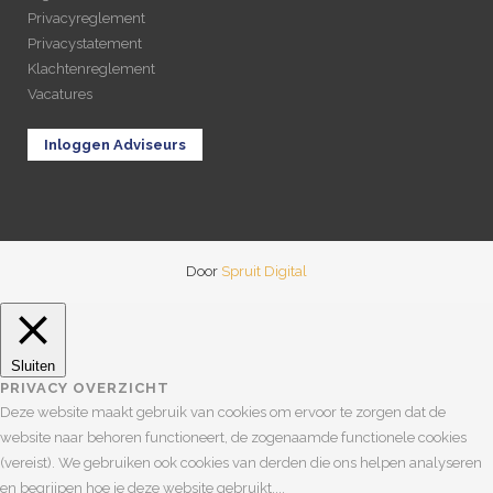
Privacyreglement
Privacystatement
Klachtenreglement
Vacatures
Inloggen Adviseurs
Door
Spruit Digital
Sluiten
PRIVACY OVERZICHT
Deze website maakt gebruik van cookies om ervoor te zorgen dat de
website naar behoren functioneert, de zogenaamde functionele cookies
(vereist). We gebruiken ook cookies van derden die ons helpen analyseren
en begrijpen hoe je deze website gebruikt.
...