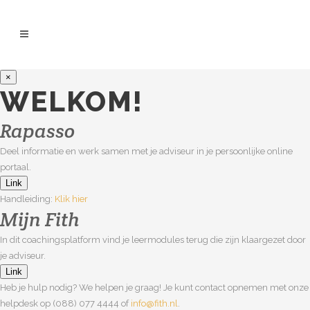
×
WELKOM!
Rapasso
Deel informatie en werk samen met je adviseur in je persoonlijke online
portaal.
Link
Handleiding:
Klik hier
Mijn Fith
In dit coachingsplatform vind je leermodules terug die zijn klaargezet door
je adviseur.
Link
Heb je hulp nodig? We helpen je graag! Je kunt contact opnemen met onze
helpdesk op (088) 077 4444 of
info@fith.nl
.