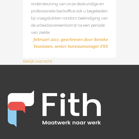
ondersteuning van onze deskundige en
professionele backoffice ook u begeleiden
bij vraagstukken rondom beëindiging van
de arbeidsovereenkomst na een periode
van ziekte.
februari 2017, geschreven door
Renske
Teunissen
, senior bureaumanager Fith
Bekijk overzicht