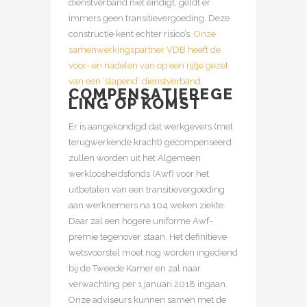
dienstverband niet eindigt, geldt er
immers geen transitievergoeding. Deze
constructie kent echter risico’s.
Onze
samenwerkingspartner VDB heeft de
voor- en nadelen van op een rijtje gezet
van een ‘slapend’ dienstverband
.
COMPENSATIEREGE
LING OP KOMST
Er is aangekondigd dat werkgevers (met
terugwerkende kracht) gecompenseerd
zullen worden uit het Algemeen
werkloosheidsfonds (Awf) voor het
uitbetalen van een transitievergoeding
aan werknemers na 104 weken ziekte.
Daar zal een hogere uniforme Awf-
premie tegenover staan. Het definitieve
wetsvoorstel moet nog worden ingediend
bij de Tweede Kamer en zal naar
verwachting per 1 januari 2018 ingaan.
Onze adviseurs kunnen samen met de